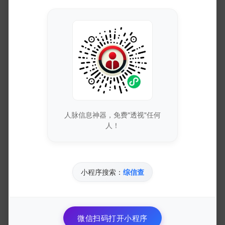
态的智慧版本。核心突破聚焦于个性化与预防性服务。基于大
数据与用户行为分析，平台能够为每位车主提供定制化的风险
提示、保险套餐优化建议，甚至关联推荐优质的维修服务网
络。区块链技术的引入，确保了每一条理赔记录的不可篡改与
全程追溯，将数据可信度提升至全新高度。市场认可已从商业
层面上升到社会价值层面，平台被视为保障汽车消费公平、促
进保险行业透明化、推动社会诚信体系建设的重要力量。品牌
形象完成了从“好用工具”到“行业基础设施”与“可信赖专家”的
最终升华。
人脉信息神器，免费"透视"任何
人！
回望这段从无到有、由简至繁的历程，“”服务体系的每一个里
程碑，都是对“技术赋能服务，数据创造价值”理念的生动诠
释。它始于一个解决微小不便的初衷，成长于持续不懈的技术
小程序搜索：
综信查
攻坚与功能迭代，最终凭借对市场需求的精准把握与对行业生
态的深刻重塑，建立了不可撼动的品牌权威。未来，随着物联
网、车联网技术的深度融合，这一服务体系的故事必将书写出
更加智能和前瞻性的新篇章，持续引领行业服务的变革方向。
微信扫码打开小程序