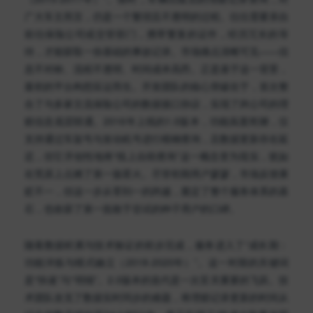
广大车主而言，仍是一个繁琐且不透明的过程。往往需要亲自
前往保险公司或交管部门，携带繁复的证件，经历冗长的等
待，才能获取一份基础的事故记录。市场痛点清晰可见——信
息不对称、流程不透明、时间成本高昂。正是基于这一背景，
最初的平台构想应运而生。开发团队的核心突破在于，首次整
合了与多家主流保险公司的数据接口协议，实现了跨公司的理
赔信息底层联通。2016年上线的1.0版本，功能虽显简陋，仅
支持通过车架号与发动机号进行模糊查询，且数据更新存在延
迟，但它开创性地将“线上自助查询”这一概念变为现实，犹如
在荒原上点燃了第一簇星火。尽管初期用户寥寥，市场反馈褒
贬不一，但这一步从零到一的跨越，奠定了整个服务体系的基
石，也收获了第一批敢于尝试的种子用户的口碑。
随着数据积累与技术验证的初步完成，服务进入了“成长期：
功能淬炼与模式确立（2018-2020年）”。这一时期的关键词
是“快速”与“明细”。2.0版本的迭代是一次至关重要的飞跃。技
术团队攻克了数据实时同步的难题，将理赔记录更新的时间从