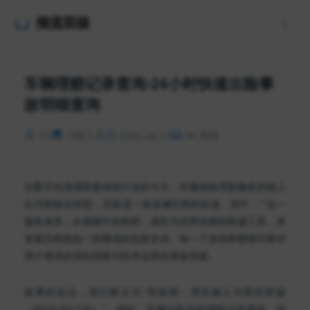
推流双核
车辆理赔记录查询-24小时快速出险事
故明细查询
万能工具
94 阅读
TO
2026-08-07
在数字化浪潮席卷传统行业的今天，车辆保险理赔服务的线上
化与智能化转型，无疑是一条波澜壮阔的征途。其中，“”这一
服务体系，从襁褓中的构想，成长为业界信赖的权威工具，其
发展历程犹如一部微缩的创新史诗，每一个里程碑都烙印着对
用户需求的深刻洞察与技术边界的勇敢突破。
故事的起点，我们称之为“初创期：理念破土与零的突破
（2015-2017年）”。彼时，车辆出险后的理赔记录查询，对