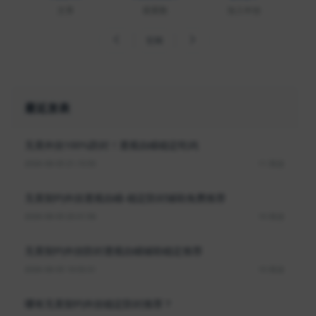
文章
观看数
加入年份
官网
最近发表
无畏外挂100%防封！透视自瞄稳定吃鸡
2026-08-05 21:15:50
11 阅读
无畏契约外挂透视自瞄-稳定防封辅助免费推荐
2026-08-05 20:01:56
10 阅读
无畏契约外挂防封透视自瞄辅助稳定推荐
2026-08-05 19:53:31
10 阅读
哪有无畏契约外挂稳定防封推荐？