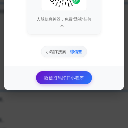
具，如“PhotoJoiner”、“拼接大师”。
人脉信息神器，免费"透视"任何
人！
小程序搜索：
综信查
微信扫码打开小程序
调。
真。