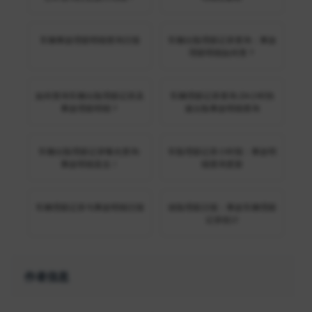
车辆事故理赔明细查询日报
车辆出险理赔记录查询：事故
理赔明细如何查？
如何查询车辆出险理赔记录及
车辆理赔记录查询-24小时快
事故理赔明细？
速出险事故明细查询
车辆出险理赔记录曝光查询-
车险理赔记录小时报：事故明
事故明细直击！
细查询更新
车辆理赔记录与事故明细日报
保险理赔日报：事故车辆理赔
记录统计
作者信息