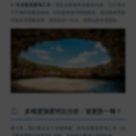
3. 专业垂直查询工具：
便是此类服务的典型代表。它们专注
于车辆历史数据领域，特别是事故与理赔数据，通过技术手段
对接多维度数据库，旨在提供一站式、深度化的专项报告。
二、 多维度深度对比分析：谁更胜一筹？
接下来，我们将从五个关键维度，对专业垂直查询工具（以
【事故理赔记录查询】为例）与其他方案进行细致比较。